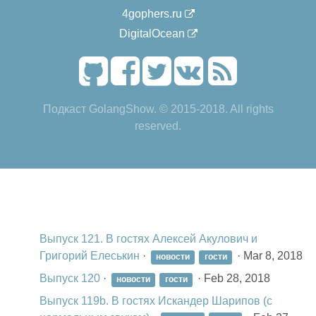
4gophers.ru
DigitalOcean
Подкаст GolangShow. © 2015-2018. All rights
reserved.
Выпуск 121. В гостях Алексей Акулович и
Григорий Елеськин
·
·
Mar 8, 2018
новости
гости
Выпуск 120
·
·
Feb 28, 2018
новости
гости
Выпуск 119b. В гостях Искандер Шарипов (с