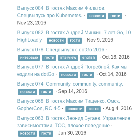
Выпуск 084. В гостях Максим Филатов.
Спецвыпуск про Kubernetes.
·
·
новости
гости
Nov 23, 2016
Выпуск 082. В гостях Андрей Минкин. 7 лет Go, 10
HighLoad'у
·
·
Nov 9, 2016
новости
гости
Выпуск 078. Спецвыпуск с dotGo 2016
·
·
Oct 16, 2016
интервью
гости
interview
english
Выпуск 077. В гостях Андрей Погребной. Как мы
ездили на dotGo
·
·
Oct 14, 2016
новости
гости
Выпуск 074. Community, community, community.
·
·
Sep 14, 2016
новости
гости
Выпуск 068. В гостях Максим Тищенко. Омск,
GopherCon, RC 4-5
·
·
Aug 4, 2016
новости
гости
Выпуск 063. В гостях Леонид Бугаев. Управление
зависимостями, TOC, плохое поведение
·
·
Jun 30, 2016
новости
гости