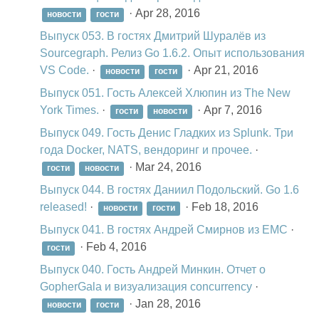
·
Apr 28, 2016
новости
гости
Выпуск 053. В гостях Дмитрий Шуралёв из
Sourcegraph. Релиз Go 1.6.2. Опыт использования
VS Code.
·
·
Apr 21, 2016
новости
гости
Выпуск 051. Гость Алексей Хлюпин из The New
York Times.
·
·
Apr 7, 2016
гости
новости
Выпуск 049. Гость Денис Гладких из Splunk. Три
года Docker, NATS, вендоринг и прочее.
·
·
Mar 24, 2016
гости
новости
Выпуск 044. В гостях Даниил Подольский. Go 1.6
released!
·
·
Feb 18, 2016
новости
гости
Выпуск 041. В гостях Андрей Смирнов из EMC
·
·
Feb 4, 2016
гости
Выпуск 040. Гость Андрей Минкин. Отчет о
GopherGala и визуализация concurrency
·
·
Jan 28, 2016
новости
гости