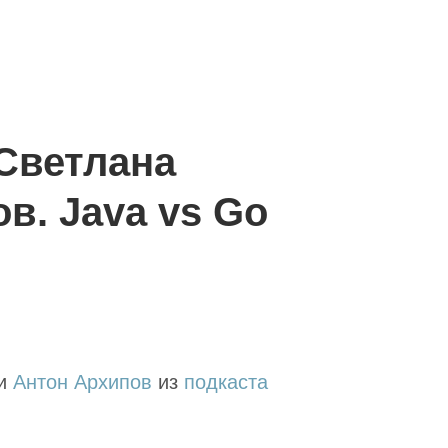
 Светлана
в. Java vs Go
и
Антон Архипов
из
подкаста