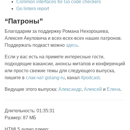
Common interfaces for Go code checkers
Go linters report
“Патроны”
Благодарим за поддержку Романа Нехорошева,
Алексея Акуловича и всех-всех-всех наших патронов.
Поддержать подкаст можно
здесь
.
Если у вас есть на примете интересные гости,
подходящие вакансии, анонсы митапов и конференций
или просто свежие темы для следующего выпуска,
пишите в
слак-чат golang-ru
, канал
#podcast
.
Ведущие этого выпуска:
Александр
,
Алексей
и
Елена
.
Длительность: 01:35:31
Размер: 87 МБ
HTML5 аудио плеер: