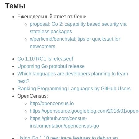
Темы
Еженедельный отчёт от Лёши
proposal: Go 2: capability based security via
stateless packages
x/perf/cmd/benchstat: tips or quickstart for
newcomers
Go 1.10 RC1 is released!
Upcoming Go protobuf release
Which languages are developers planning to learn
next?
Ranking Programming Languages by GitHub Users
OpenCensus:
http://opencensus.io
https://opensource.googleblog.com/2018/01/open
https://github.com/census-
instrumentation/opencensus-go
Using Go 1.10 new trace features to debug an