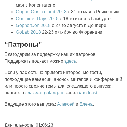
мая в Копенгагене
GopherCon Iceland 2018
c 31-го мая в Рейкьявике
Container Days 2018
с 18-го июня в Гамбурге
GopherCon 2018
с 27-го августа в Денвере
GoLab 2018
22-23 октября во Флоренции
“Патроны”
Благодарим за поддержку наших патронов.
Поддержать подкаст можно
здесь
.
Если у вас есть на примете интересные гости,
подходящие вакансии, анонсы митапов и конференций
или просто свежие темы для следующего выпуска,
пишите в
слак-чат golang-ru
, канал
#podcast
.
Ведущие этого выпуска:
Алексей
и
Елена
.
Длительность: 01:06:23