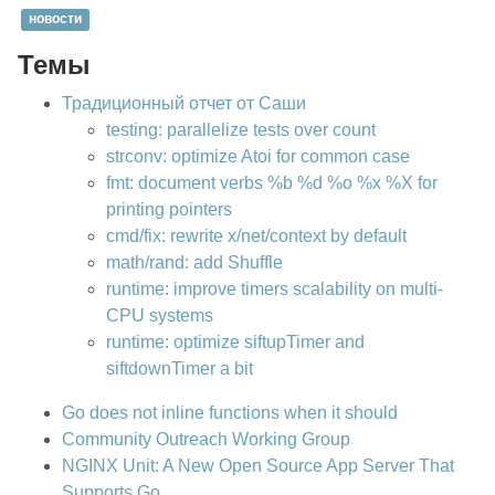
новости
Темы
Традиционный отчет от Саши
testing: parallelize tests over count
strconv: optimize Atoi for common case
fmt: document verbs %b %d %o %x %X for
printing pointers
cmd/fix: rewrite x/net/context by default
math/rand: add Shuffle
runtime: improve timers scalability on multi-
CPU systems
runtime: optimize siftupTimer and
siftdownTimer a bit
Go does not inline functions when it should
Community Outreach Working Group
NGINX Unit: A New Open Source App Server That
Supports Go