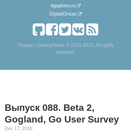
4gophers.ru
DigitalOcean
Подкаст GolangShow. © 2015-2018. All rights
reserved.
Выпуск 088. Beta 2,
Gogland, Go User Survey
Dec 17, 2016