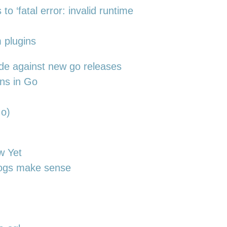
to ‘fatal error: invalid runtime
 plugins
code against new go releases
ans in Go
Go)
w Yet
 logs make sense