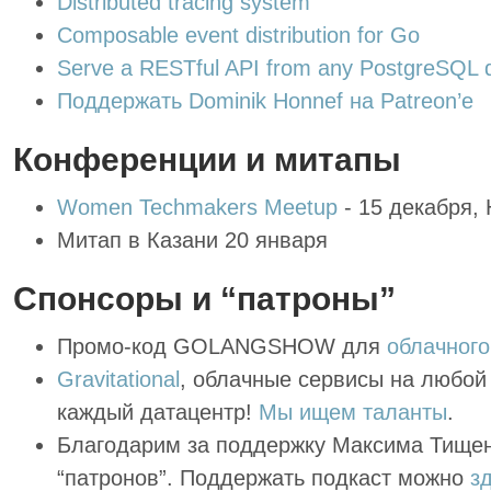
Distributed tracing system
Composable event distribution for Go
Serve a RESTful API from any PostgreSQL 
Поддержать Dominik Honnef на Patreon’е
Конференции и митапы
Women Techmakers Meetup
- 15 декабря,
Митап в Казани 20 января
Спонсоры и “патроны”
Промо-код GOLANGSHOW для
облачного
Gravitational
, облачные сервисы на любой 
каждый датацентр!
Мы ищем таланты
.
Благодарим за поддержку Максима Тищен
“патронов”. Поддержать подкаст можно
з