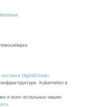
database
 Новосибирск
 хостинга DigitalOcean
.
инфраструктуре. Kubernetes в
ко и всех остальных наших
десь
.