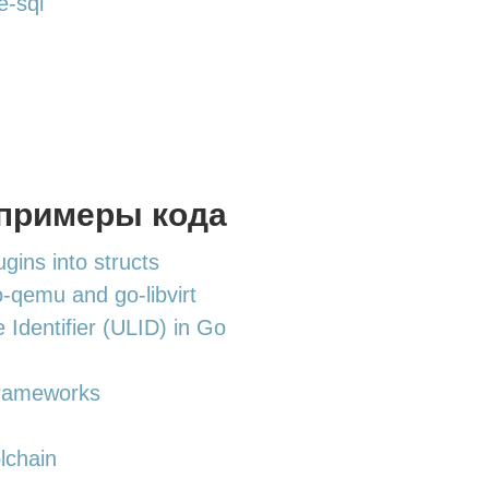
e-sql
 примеры кода
ins into structs
-qemu and go-libvirt
 Identifier (ULID) in Go
frameworks
lchain