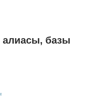
, алиасы, базы
м