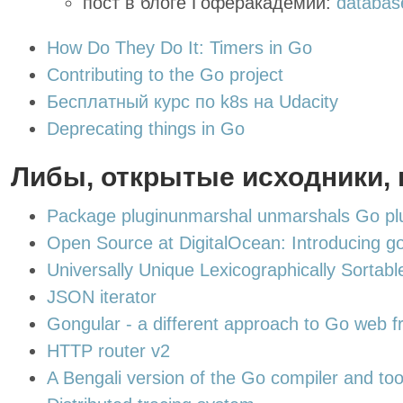
пост в блоге Гоферакадемии:
databas
How Do They Do It: Timers in Go
Contributing to the Go project
Бесплатный курс по k8s на Udacity
Deprecating things in Go
Либы, открытые исходники,
Package pluginunmarshal unmarshals Go plug
Open Source at DigitalOcean: Introducing go
Universally Unique Lexicographically Sortable
JSON iterator
Gongular - a different approach to Go web 
HTTP router v2
A Bengali version of the Go compiler and too