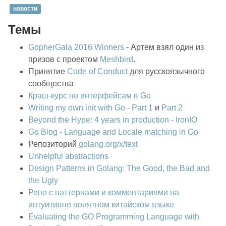
новости
Темы
GopherGala 2016 Winners
- Артем взял один из
призов с проектом
Meshbird
.
Принятие
Code of Conduct
для русскоязычного
сообщества
Краш-курс по интерфейсам в Go
Writing my own init with Go - Part 1
и
Part 2
Beyond the Hype: 4 years in production - IronIO
Go Blog - Language and Locale matching in Go
Репозиторий
golang.org/x/text
Unhelpful abstractions
Design Patterns in Golang: The Good, the Bad and
the Ugly
Репо с паттернами и комментариями на
интуитивно понятном китайском языке
Evaluating the GO Programming Language with