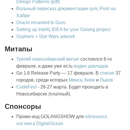
Design Patterns (pdf)
Вольный пересказ документации sync.Pool на
Хабре
Oracle renamed to Guru
Setting up Intellij IDEA for your Golang project
Gophers + Star Wars artwork
Митапы
Третий новосибирский митап
состоялся 6-го
февраля, и даже уже есть
видео докладов
Go 1.6 Release Party — 17 февраля. В
списке
37
городов, среди которых
Минск
,
Киев
и
Львов
CodeFest
- 26-27 марта. Будет проходить в
Новосибирске (платный).
Спонсоры
Промо-код GOLANGSHOW для
облачного
хостинга DigitalOcean