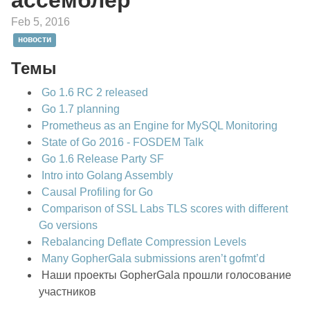
ассемблер
Feb 5, 2016
новости
Темы
Go 1.6 RC 2 released
Go 1.7 planning
Prometheus as an Engine for MySQL Monitoring
State of Go 2016 - FOSDEM Talk
Go 1.6 Release Party SF
Intro into Golang Assembly
Causal Profiling for Go
Comparison of SSL Labs TLS scores with different
Go versions
Rebalancing Deflate Compression Levels
Many GopherGala submissions aren’t gofmt’d
Наши проекты GopherGala прошли голосование
участников